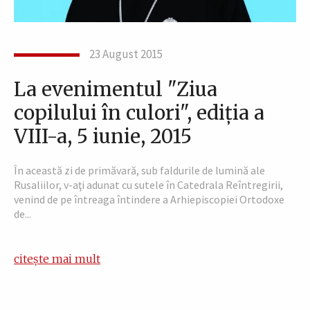
23 August 2015
La evenimentul "Ziua
copilului în culori", ediţia a
VIII-a, 5 iunie, 2015
În această zi de primăvară, sub faldurile de lumină ale
Rusaliilor, v-aţi adunat cu sutele în Catedrala Reîntregirii,
venind de pe întreaga întindere a Arhiepiscopiei Ortodoxe
de...
citește mai mult