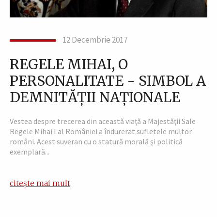
12 Decembrie 2017
REGELE MIHAI, O
PERSONALITATE - SIMBOL A
DEMNITĂŢII NAŢIONALE
Vestea despre trecerea din această viaţă a Majestăţii Sale
Regele Mihai I al României a îndurerat sufletele multor
români. Acest suveran cu o statură morală şi politică
exemplară...
citește mai mult