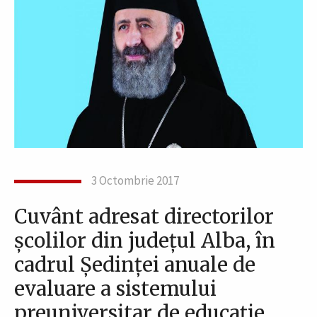
3 Octombrie 2017
Cuvânt adresat directorilor
şcolilor din judeţul Alba, în
cadrul Şedinţei anuale de
evaluare a sistemului
preuniversitar de educaţie