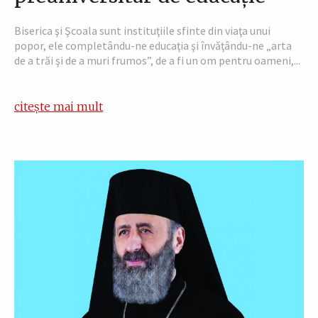
Biserica şi Şcoala sunt instituţiile sfinte din viaţa unui
popor, ele completându-ne educaţia şi învăţându-ne „arta
de a trăi şi de a muri frumos”, de a fi un om pentru oameni,...
citește mai mult