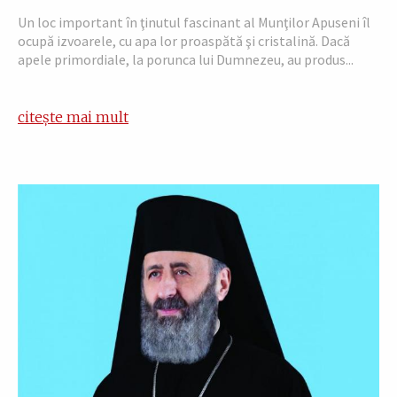
Un loc important în ţinutul fascinant al Munţilor Apuseni îl
ocupă izvoarele, cu apa lor proaspătă şi cristalină. Dacă
apele primordiale, la porunca lui Dumnezeu, au produs...
citește mai mult