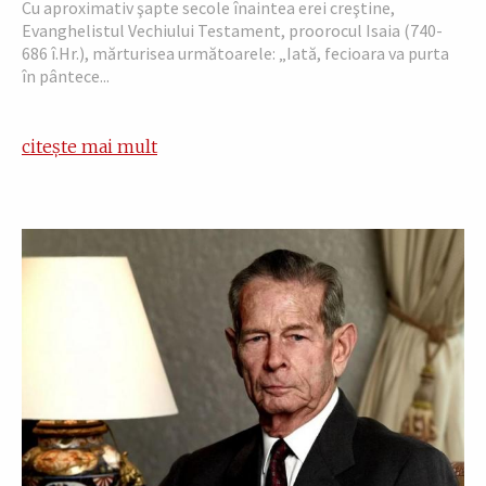
Cu aproximativ şapte secole înaintea erei creştine,
Evanghelistul Vechiului Testament, proorocul Isaia (740-
686 î.Hr.), mărturisea următoarele: „Iată, fecioara va purta
în pântece...
citește mai mult