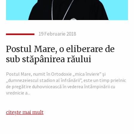
19 Februarie 2018
Postul Mare, o eliberare de
sub stăpânirea răului
Postul Mare, numit în Ortodoxie „mica înviere” şi
„dumnezeiescul stadion al înfrânării”, este un timp prielnic
de pregătire duhovnicească în vederea întâmpinării cu
vrednicie a...
citește mai mult