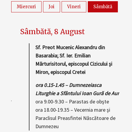
Sâmbătă, 8 August
v.
Sf. Preot Mucenic Alexandru din
. Mc.
Basarabia; Sf. Ier. Emilian
Mărturisitorul, episcopul Cizicului și
Miron, episcopul Cretei
ora 0.15-1.45 – Dumnezeiasca
Liturghie a Sfântului Ioan Gură de Aur
e Aur
ora 9.00-9.30 – Parastas de obşte
Maslu
ora 18.00-19.35 – Vecernia mare şi
ia
Paraclisul Preasfintei Născătoare de
Dumnezeu